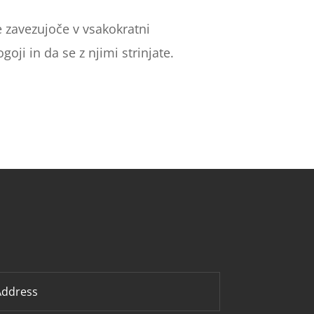
e zavezujoče v vsakokratni
goji in da se z njimi strinjate.