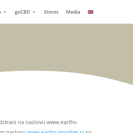
s
goCBD
Stores
Media
podstrani na naslovu www.earths-
kem naslovu
www.earths-goodies.si
so