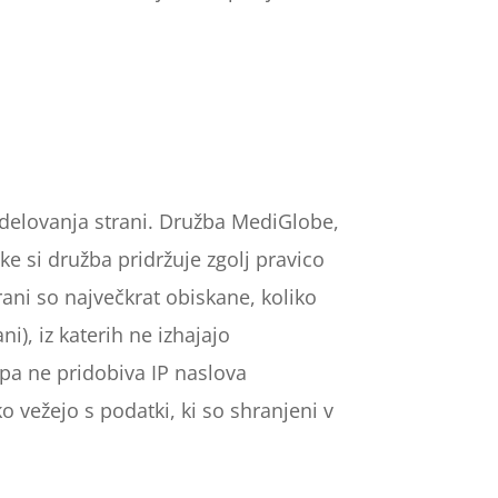
 delovanja strani. Družba MediGlobe,
e si družba pridržuje zgolj pravico
rani so največkrat obiskane, koliko
i), iz katerih ne izhajajo
pa ne pridobiva IP naslova
 vežejo s podatki, ki so shranjeni v