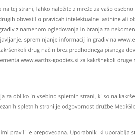
na na tej strani, lahko naložite z mreže za vašo oseb
drugih obvestil o pravicah intelektualne lastnine ali o
 in gradiv z namenom ogledovanja in branja za nekome
javljanje, spreminjanje informacij in gradiv na www.e
a kakršenkoli drug način brez predhodnega pisnega dov
ementa www.earths-goodies.si za kakršnekoli druge 
a za obliko in vsebino spletnih strani, ki so na kakr
vezanih spletnih strani je odgovornost družbe MediGlo
mi pravili je prepovedana. Uporabnik, ki uporablja str