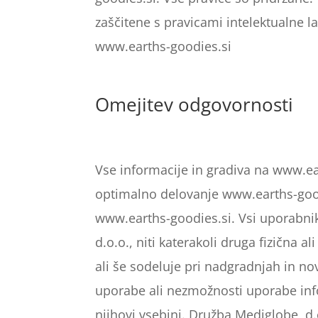
zaščitene s pravicami intelektualne l
www.earths-goodies.si
Omejitev odgovornosti
Vse informacije in gradiva na www.ea
optimalno delovanje www.earths-good
www.earths-goodies.si. Vsi uporabni
d.o.o., niti katerakoli druga fizična 
ali še sodeluje pri nadgradnjah in no
uporabe ali nezmožnosti uporabe info
njihovi vsebini. Družba Mediglobe, d.