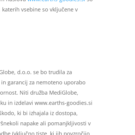
 katerih vsebine so vključene v
obe, d.o.o. se bo trudila za
 in garancij za nemoteno uporabo
ornost. Niti družba MediGlobe,
anku in izdelavi www.earths-goodies.si
kodo, ki bi izhajala iz dostopa,
šnekoli napake ali pomanjkljivosti v
be (vključno tiste, ki jih povzročijo