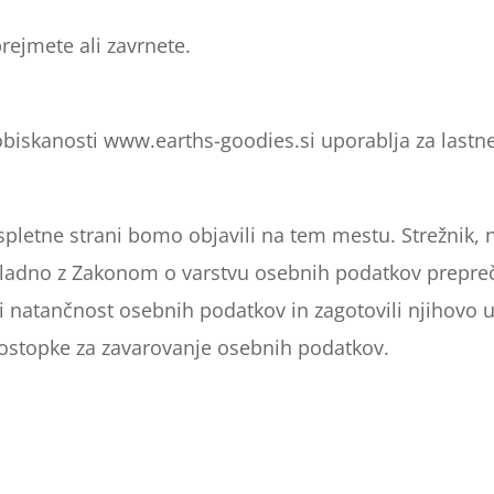
ejmete ali zavrnete.
biskanosti www.earths-goodies.si uporablja za lastn
letne strani bomo objavili na tem mestu. Strežnik, 
 skladno z Zakonom o varstvu osebnih podatkov prepre
nili natančnost osebnih podatkov in zagotovili njihov
postopke za zavarovanje osebnih podatkov.