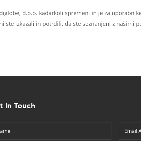
iglobe, d.o.o. kadarkoli spremeni in je za uporabnik
 ste izkazali in potrdili, da ste seznanjeni z našimi po
1
t In Touch