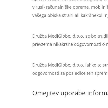
virusi) računalniške opreme, mobilnih
vašega obiska strani ali kakršnekoli 
Družba MediGlobe, d.o.o. se bo trudi
prevzema nikakršne odgovornosti o nji
Družba MediGlobe, d.o.o. lahko te st
odgovornosti za posledice teh spre
Omejitev uporabe informac