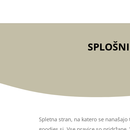
SPLOŠNI
Spletna stran, na katero se nanašajo 
goodies.si. Vse pravice so pridržane