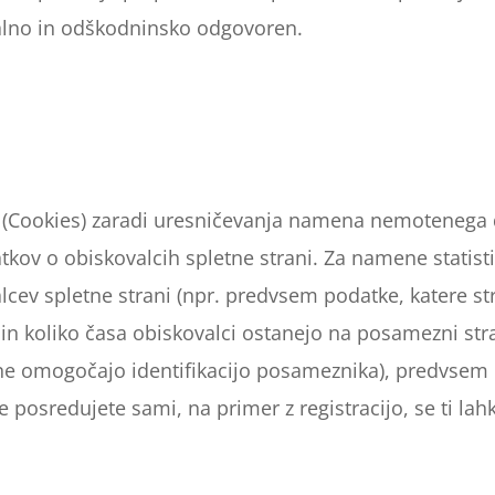
rialno in odškodninsko odgovoren.
tke (Cookies) zaradi uresničevanja namena nemotenega
kov o obiskovalcih spletne strani. Za namene statistik
lcev spletne strani (npr. predvsem podatke, katere st
in koliko časa obiskovalci ostanejo na posamezni stran
ne omogočajo identifikacijo posameznika), predvsem 
osredujete sami, na primer z registracijo, se ti lahko