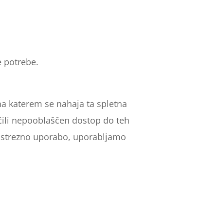
e potrebe.
na katerem se nahaja ta spletna
čili nepooblaščen dostop do teh
o ustrezno uporabo, uporabljamo