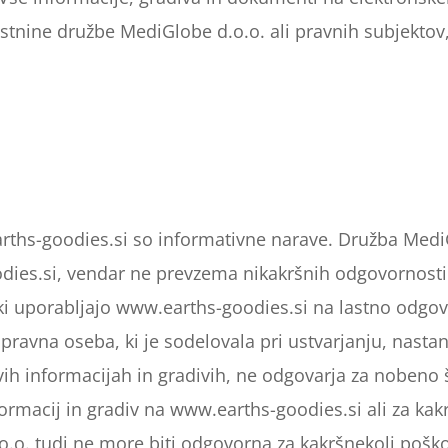
astnine družbe MediGlobe d.o.o. ali pravnih subjektov,
rths-goodies.si so informativne narave. Družba MediGl
ies.si, vendar ne prevzema nikakršnih odgovornosti
ki uporabljajo www.earths-goodies.si na lastno odgov
ali pravna oseba, ki je sodelovala pri ustvarjanju, nast
vih informacijah in gradivih, ne odgovarja za nobeno š
rmacij in gradiv na www.earths-goodies.si ali za kakr
o.o. tudi ne
more
biti odgovorna za kakršnekoli poškod