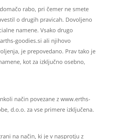
no domačo rabo, pri čemer ne smete
bvestil o drugih pravicah. Dovoljeno
rcialne namene. Vsako drugo
arths-goodies.si ali njihovo
oljenja, je prepovedano. Prav tako je
namene, kot za izključno osebno,
šenkoli način povezane z www.erths-
be, d.o.o. za vse primere izključena.
ani na način, ki je v nasprotju z